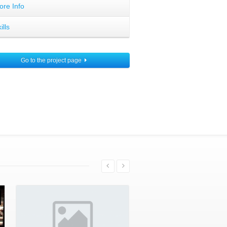
ore Info
ills
Go to the project page