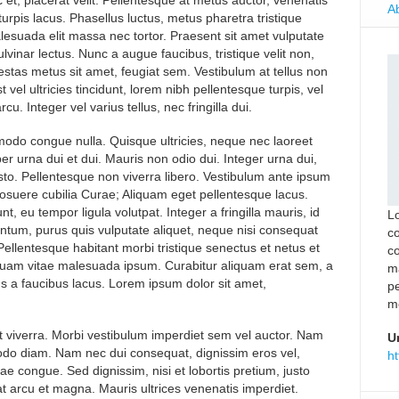
et, placerat velit. Pellentesque at metus auctor, venenatis
Ab
turpis lacus. Phasellus luctus, metus pharetra tristique
alesuada elit massa nec tortor. Praesent sit amet vulputate
lvinar lectus. Nunc a augue faucibus, tristique velit non,
estas metus sit amet, feugiat sem. Vestibulum at tellus non
 vel ultricies tincidunt, lorem nibh pellentesque turpis, vel
rcu. Integer vel varius tellus, nec fringilla dui.
modo congue nulla. Quisque ultricies, neque nec laoreet
mper urna dui et dui. Mauris non odio dui. Integer urna dui,
justo. Pellentesque non viverra libero. Vestibulum ante ipsum
s posuere cubilia Curae; Aliquam eget pellentesque lacus.
, eu tempor ligula volutpat. Integer a fringilla mauris, id
L
tum, purus quis vulputate aliquet, neque nisi consequat
co
ellentesque habitant morbi tristique senectus et netus et
c
quam vitae malesuada ipsum. Curabitur aliquam erat sem, a
m
s a faucibus lacus. Lorem ipsum dolor sit amet,
pe
mo
t viverra. Morbi vestibulum imperdiet sem vel auctor. Nam
U
odo diam. Nam nec dui consequat, dignissim eros vel,
ht
ae congue. Sed dignissim, nisi et lobortis pretium, justo
at arcu et magna. Mauris ultrices venenatis imperdiet.