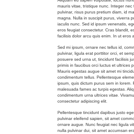
Aliquam eu sapien vulputate, luctus nunc 
mauris vitae, tristique nunc. Integer nec 
pulvinar, risus purus pretium diam, id m
magna. Nulla in suscipit purus, viverra pu
iaculis nunc. Sed id ipsum venenatis, eg
eros feugiat consectetur. Cras blandit, est
facilisis dolor arcu quis enim. In ut eros a
Sed mi ipsum, ornare nec tellus id, com
pulvinar, ligula erat porttitor orci, et se
posuere sed urna ut, tincidunt facilisis 
primis in faucibus orci luctus et ultrice
Mauris egestas augue sit amet mi tincidunt
condimentum tellus. Pellentesque elemen
ipsum, quis dictum purus sem in lorem. P
malesuada fames ac turpis egestas. Ali
condimentum urna ultrices vitae. Vivamu
consectetur adipiscing elit.
Pellentesque tincidunt dapibus justo ege
pulvinar eleifend sapien, sit amet comm
ornare augue. Nunc feugiat nec ligula vit
nulla pulvinar dui, sit amet accumsan er