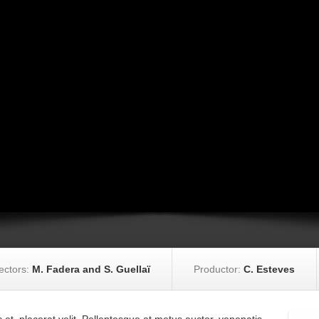
ectors:
M. Fadera and S. Guellaï
Productor:
C. Esteves