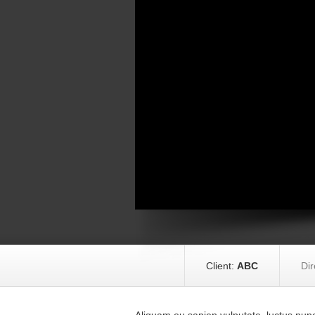
Client:
ABC
Dir