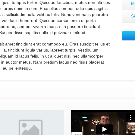
 quis, tempus tortor. Quisque faucibus, metus non ultrices
M
r turpis enim in sem. Phasellus semper, odio quis sagittis
is sollicitudin nulla velit ac felis. Nunc venenatis pharetra
Sk
vel dui in hendrerit. Quisque cursus enim ut porta
bero ac, semper viverra massa. In posuere tincidunt
Suspendisse sagittis nulla id pulvinar eleifend.
sit amet tincidunt erat commodo eu. Cras suscipit tellus et
la, tincidunt ligula varius, laoreet turpis. Vestibulum
iquam id lacus felis. In ut aliquet nisl, nec ullamcorper
 in auctor metus. Nam pretium lacus nec risus placerat
ui eu pellentesqu.