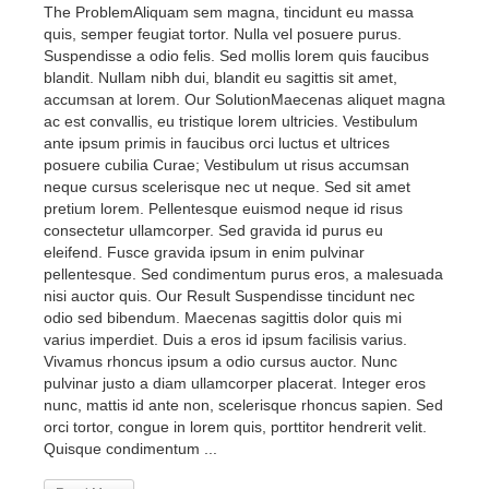
The ProblemAliquam sem magna, tincidunt eu massa
quis, semper feugiat tortor. Nulla vel posuere purus.
Suspendisse a odio felis. Sed mollis lorem quis faucibus
blandit. Nullam nibh dui, blandit eu sagittis sit amet,
accumsan at lorem. Our SolutionMaecenas aliquet magna
ac est convallis, eu tristique lorem ultricies. Vestibulum
ante ipsum primis in faucibus orci luctus et ultrices
posuere cubilia Curae; Vestibulum ut risus accumsan
neque cursus scelerisque nec ut neque. Sed sit amet
pretium lorem. Pellentesque euismod neque id risus
consectetur ullamcorper. Sed gravida id purus eu
eleifend. Fusce gravida ipsum in enim pulvinar
pellentesque. Sed condimentum purus eros, a malesuada
nisi auctor quis. Our Result Suspendisse tincidunt nec
odio sed bibendum. Maecenas sagittis dolor quis mi
varius imperdiet. Duis a eros id ipsum facilisis varius.
Vivamus rhoncus ipsum a odio cursus auctor. Nunc
pulvinar justo a diam ullamcorper placerat. Integer eros
nunc, mattis id ante non, scelerisque rhoncus sapien. Sed
orci tortor, congue in lorem quis, porttitor hendrerit velit.
Quisque condimentum ...