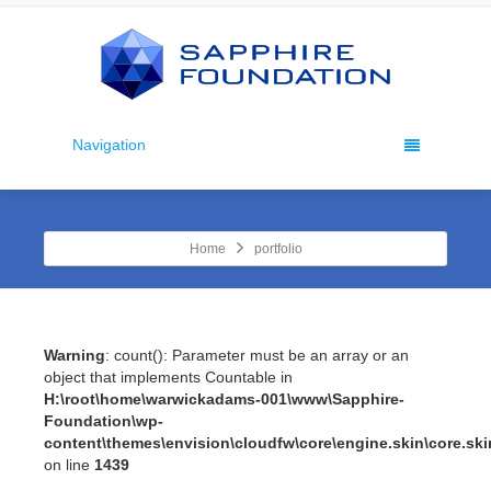
Navigation
Home
portfolio
Warning
: count(): Parameter must be an array or an
object that implements Countable in
H:\root\home\warwickadams-001\www\Sapphire-
Foundation\wp-
content\themes\envision\cloudfw\core\engine.skin\core.sk
on line
1439