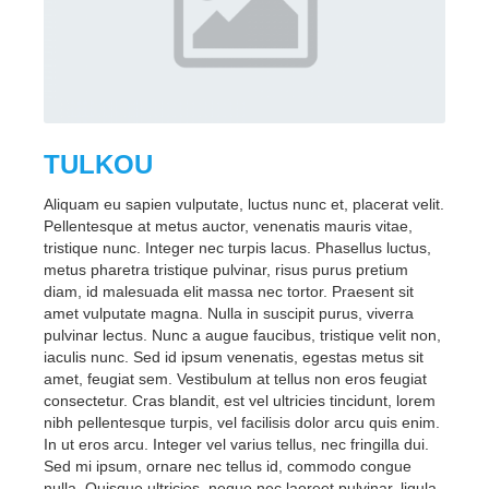
TULKOU
Aliquam eu sapien vulputate, luctus nunc et, placerat velit.
Pellentesque at metus auctor, venenatis mauris vitae,
tristique nunc. Integer nec turpis lacus. Phasellus luctus,
metus pharetra tristique pulvinar, risus purus pretium
diam, id malesuada elit massa nec tortor. Praesent sit
amet vulputate magna. Nulla in suscipit purus, viverra
pulvinar lectus. Nunc a augue faucibus, tristique velit non,
iaculis nunc. Sed id ipsum venenatis, egestas metus sit
amet, feugiat sem. Vestibulum at tellus non eros feugiat
consectetur. Cras blandit, est vel ultricies tincidunt, lorem
nibh pellentesque turpis, vel facilisis dolor arcu quis enim.
In ut eros arcu. Integer vel varius tellus, nec fringilla dui.
Sed mi ipsum, ornare nec tellus id, commodo congue
nulla. Quisque ultricies, neque nec laoreet pulvinar, ligula