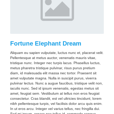
Fortune Elephant Dream
Aliquam eu sapien vulputate, luctus nunc et, placerat velit.
Pellentesque at metus auctor, venenatis mauris vitae,
tristique nunc. Integer nec turpis lacus. Phasellus luctus,
metus pharetra tristique pulvinar, risus purus pretium
diam, id malesuada elit massa nec tortor. Praesent sit
amet vulputate magna. Nulla in suscipit purus, viverra
pulvinar lectus. Nunc a augue faucibus, tristique velit non,
iaculis nunc. Sed id ipsum venenatis, egestas metus sit
amet, feugiat sem. Vestibulum at tellus non eros feugiat
consectetur. Cras blandit, est vel ultricies tincidunt, lorem
nibh pellentesque turpis, vel facilisis dolor arcu quis enim.
In ut eros arcu. Integer vel varius tellus, nec fringilla dui.
Sed mi ipsum, ornare nec tellus id, commodo congue