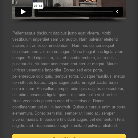
Pellentesque tincidunt dapibus justo eget viverra. Morbi
vestibulum imperdiet sem vel auctor. Nam pulvinar eleifend
sapien, sit amet commodo diam. Nam nec dui consequat,
dignissim eros vel, ornare augue. Nunc feugiat nec ligula vitae
congue. Sed dignissim, nisi et lobortis pretium, justo nulla
pulvinar dui, sit amet accumsan erat arcu et magna. Mauris
ultrices venenatis imperdiet. Donec sed eros porta,
pellentesque odio quis, tempus tortor. Quisque faucibus, metus
non ultrices luctus, turpis augue porta mi, eget auctor turpis
enim in sem. Phasellus semper, odio quis sagittis consectetur,
elit odio consequat ligula, quis sollicitudin nulla velit ac felis.
Nunc venenatis pharetra eros id scelerisque. Donec
condimentum vel dui in hendrerit. Quisque cursus enim ut porta
elementum. Donec sem nisi, semper ut libero ac, semper
viverra massa. In posuere tincidunt augue, vel elementum felis
sagittis sed. Suspendisse sagittis nulla id pulvinar eleifend.